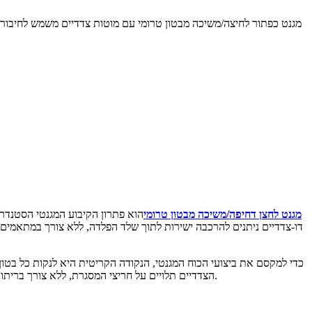
מגנט לחצן דחיפה/משיכה מבטון טרומי
הוא פתרון הקיבוע המגנטי הסטנדרט
דו-צדדיים ניתנים להרכבה ישירות לתוך שלד הפלדה, ללא צורך במתאמים 
כדי למקסם את ביצועי הכוח המגנטי, הנקודה הקריטית היא לנקות כל בטון
הצדדיים תלויים על חריצי המסגרת, ללא צורך בריתוך או ברגים נוספים. בפעולת ההמשך יש רק ללחוץ על הכפתור וזה עובד. לאחר פירוק התבנית, עדיף להשתמש בכלי מנוף מיוחד כדי לשחרר את הכפתור.