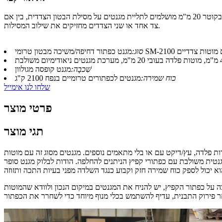
מגנט כפתור לחיצה/משיכה מבטון טרומי עם מוטות צדדיים משמש לחיבור ישיר על שלדת פלדה יצוקה טרומי, ללא מתאמים נוספים. מוטות דו-צדדיים בקוטר 20 מ"מ מושלמים לתליית מגנטים על מסילת הבטון הצדדית, בין אם
צד אחד או שני הצדדים מחזיקים את שילוב המסילות.
ר דחיפה/משיכה מבטון טרומי SM-2100 עם מוטות צדדיים
סוּג:
שִׁכבָה:
מגנט קופסה מגולוון
כוח שמירה:
מגנטים לכפתורים טרומיים בנפח 2100 ק"ג
שלחו לנו אימייל
פרטי מוצר
תגי מוצר
ת פלדה, עץ/דיקט עם או בלי מתאמים נוספים. מגנטים מסוג זה עם מוטות
טית משולבת עם כפתורי קפיץ הניתנים להחלפה. הודות לבלוק מגנט סופר
ה על כפתור הקפיץ, יש להניח את המגנטים במיקום הנכון ולוודא שהמוטות