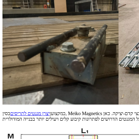
כמקצוען
יצרן מגנטים לתריסים
בסין, Meiko Magnetics משרתת ומשתתפת במאות פרויקטים של יציקה טרומית על ידי הצגת הידע המקצועי והמוצרים המיומנים שלנו בתחום מערכות מגנטיות הנוגעות לקבצי קדם-יציקה. כאן