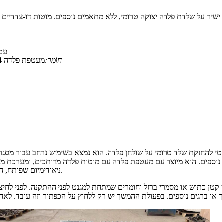
מגנט כפתו
חוֹמֶר:
מעטפת פלדה 4 מ"מ, מוטות פלדה בעובי 20 מ"מ, מערכת מגנטים ניאודימיום משולבת
י להחזקת שלד טרומי על שולחן פלדה. הוא נמצא בשימוש נרחב עבור מסגרו
נוספים. הוא מיוצר עם מעטפת פלדה עם מוטות פלדה מרותכים, ומערכת מגנ
ניאודימיום שפותח, הוא יכול לספק כוח שמירה חזק וקבוע כנגד השלדה מפני בעיות התכה ותזוזה.
 קטן כתוש או מסמרי ברזל וחומרים שמתחת למגנט לפני ההתקנה. לפני לחיצ