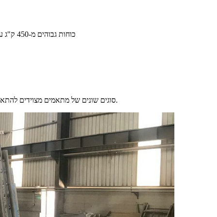
כוחות גבוהים מ-450 ק"ג עד 2500 ק"ג בגוף קטן, חוסכים את המקום של התבנית שלך בצורה קיצונית
-סוגים שונים של מתאמים מצוידים להתאים לפרופיל מסילת הצד שלך, לא משנה תבנית עץ, דיקט, פלדה, אלומיניום.