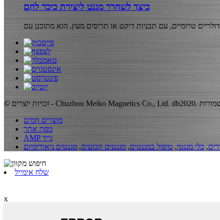
כיצד לשחרר מגנט ליצירת כיכר לחם
מוצרים חמים
מפת אתר
AMP נייד
רים
,
כלי מגנטי
,
טיפול במגנטים
,
מגנטים קבועים
,
מגנטים ניאודימיום
שלח אימייל
x