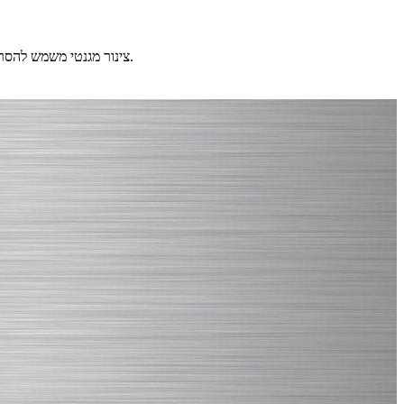
צינור מגנטי משמש להסרת מזהמים ברזליים מחומר זורם בחופשיות. כל חלקיקי הברזל כמו ברגים, אומים, שבבים וברזל יבשתי מזיק יכולים להילכד ולהיאחז ביעילות.