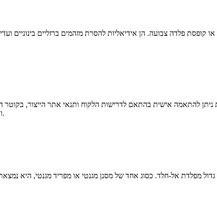
 או קופסת פלדה צבועה. הן אידיאליות להסרת מזהמים ברזליים בינוניים ועדי
צינורות מגנטיים נפוצים הם D20, D22, D25, D30, D32 ועוד.
 גדול מפלדת אל-חלד. כסוג אחד של מסנן מגנטי או מפריד מגנטי, היא נמצא