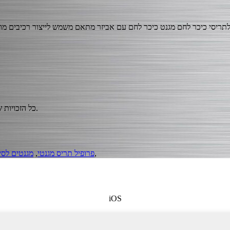
© זכויות יוצרים - Chuzhou Meiko Magnetics Co., Ltd. db2020. כל הזכויות שמורות.
,
פרופיל תריס מגנטי
,
מגנטים לסי
iOS