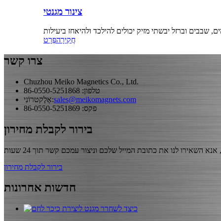
צינור מגנטי
חֲקִירָה
פְּרָט
צרו קשר
Chuzhou Meiko Magnetics Co., Ltd.
טלפון: 86-0550-5251868
sales@meikomagnets.com
אֶלֶקטרוֹנִי:
פקס: 86-0550-5251869
בירור לקבלת מחירון
בירור לקבלת מחירון
חדשות אחרונות