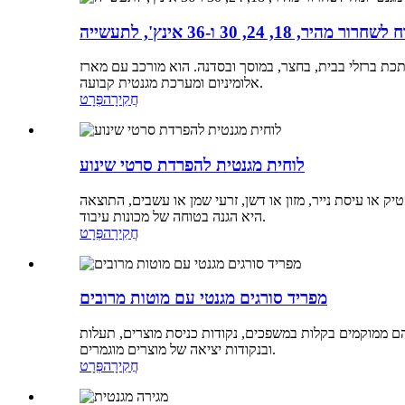
 24, 30 ו-36 אינץ', לתעשייה
כת ברזלי בבית, בחצר, במוסך ובסדנה. הוא מורכב עם מארז
אלומיניום ומערכת מגנטית קבועה.
חֲקִירָה
פְּרָט
לוחית מגנטית להפרדת סרטי שינוע
ק או עיסת נייר, מזון או דשן, זרעי שמן או עשבים, התוצאה
היא הגנה בטוחה של מכונות עיבוד.
חֲקִירָה
פְּרָט
מפריד סורגים מגנטי עם מוטות מרובים
. הם ממוקמים בקלות במשפכים, נקודות כניסת מוצרים, תעלות
ובנקודות יציאה של מוצרים מוגמרים.
חֲקִירָה
פְּרָט