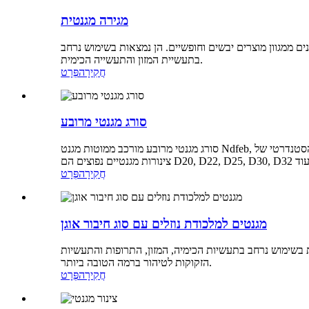
מגירה מגנטית
נים ממגוון מוצרים יבשים וחופשיים. הן נמצאות בשימוש נרחב
בתעשיית המזון והתעשייה הכימית.
חֲקִירָה
פְּרָט
סורג מגנטי מרובע
סורג מגנטי מרובע מורכב ממוטות מגנט Ndfeb, ומסגרת רשת מגנטית עשויה מפלדת אל-חלד. סגנון זה של מגנט רשת ניתן להתאמה אישית בהתאם לדרישות הלקוח ותנאי אתר הייצור, בקוטר הסטנדרטי של
חֲקִירָה
פְּרָט
מגנטים למלכודת נוזלים עם סוג חיבור אוגן
ת בשימוש נרחב בתעשיות הכימיה, המזון, התרופות והתעשיות
הזקוקות לטיהור ברמה הטובה ביותר.
חֲקִירָה
פְּרָט