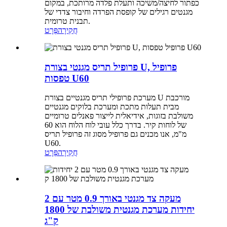
כפתור לחיצה/משיכה ותעלת פלדה מרותכת, במקום
מגנטים רגילים של קופסת הפרדה וחיבור צדדי של
תבנית טרומית.
חֲקִירָה
פְּרָט
פרופיל תריס מגנטי בצורת U, פרופיל
טפסות U60
מערכת פרופילי תריס מגנטיים בצורת U מורכבת
מבית תעלות מתכת ומערכת בלוקים מגנטיים
משולבת בזוגות, אידיאלית לייצור פאנלים טרומיים
של לוחות קיר. בדרך כלל עובי לוח הלוח הוא 60
מ"מ, אנו מכנים גם פרופיל מסוג זה פרופיל תריס
U60.
חֲקִירָה
פְּרָט
מעקה צד מגנטי באורך 0.9 מטר עם 2
יחידות מערכת מגנטית משולבת של 1800
ק"ג