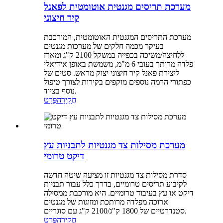
מערכת תריסים מגנטית אוטומטית לפאנל
קיר חיצוני
מערכת התריסים המגנטית האוטומטית, המורכבת
בעיקר מכמה חלקים של מערכות מגנטים
ללחיצה/משיכה בכפייה במשקל 2100 ק"ג ומארז
פלדה מרותך בעובי 6 מ"מ, משמשת באופן אידיאלי
ליצירת פאנל קיר חיצוני יצוק מראש. סטים של
כפתורי הרמה נוספים מוקפים בקירות לצורך טיפול
נוסף בציוד.
חֲקִירָה
פְּרָט
מערכת מסילות צד מגנטיות לתבניות עץ
דיקט טרומי
סדרת מסילות צד מגנטיות זו מציעה שיטה חדשה
לקיבוע תריסים טרומיים, בדרך כלל עבור תבניות
דיקט או עץ בעיבוד טרומיים. היא מורכבת ממסילה
ארוכה מפלדה מרותכת ומזוגות של מגנטים
סטנדרטיים של 1800 ק"ג/2100 ק"ג עם סוגריים.
חֲקִירָה
פְּרָט