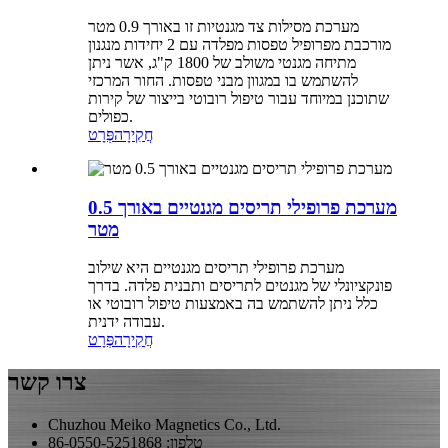
מערכת מסילות צד מגנטיות זו באורך 0.9 מטר
מורכבת מפרופיל טפסות מפלדה עם 2 יחידות מנגנון
מתיחה מגנטי משולב של 1800 ק"ג, אשר ניתן
להשתמש בו במגוון מבני טפסות. החור המרכזי
שתוכנן במיוחד עבור טיפול רובוטי בייצור של קירות
כפולים.
חֲקִירָה
פְּרָט
מערכת פרופילי תריסים מגנטיים באורך 0.5
מטר
מערכת פרופילי תריסים מגנטיים היא שילוב
פונקציונלי של מגנטים לתריסים ותבנית פלדה. בדרך
כלל ניתן להשתמש בה באמצעות טיפול רובוטי או
עבודה ידנית.
חֲקִירָה
פְּרָט
צרו קשר
Chuzhou Meiko Magnetics Co., Ltd.
טלפון: 86-0550-5251868