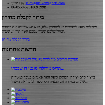
sales@meikomagnets.com
אֶלֶקטרוֹנִי:
פקס: 86-0550-5251869
בירור לקבלת מחירון
לשאלות בנוגע למוצרים או למחירון שלנו, אנא השאירו לנו את כתובת
המייל שלכם וניצור עמכם קשר תוך 24 שעות.
בירור לקבלת מחירון
חדשות אחרונות
תריס מודולרי מגנטי דו-שכבתי...
בייצור קדם-יציקה, המתקן סיפק זוגות פאנלים בגובה למטרות
שונות. במקרה זה, הבעיה היא כיצד למזער את הייצור...