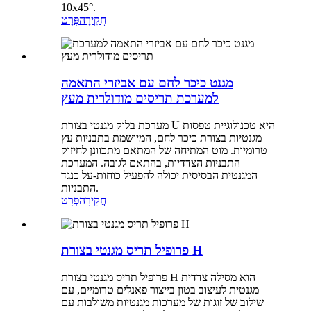
10x45°.
חֲקִירָה
פְּרָט
מגנט כיכר לחם עם אביזרי התאמה
למערכת תריסים מודולרית מעץ
מערכת בלוק מגנטי בצורת U היא טכנולוגיית טפסות
מגנטיות בצורת כיכר לחם, המיושמת בתבניות עץ
טרומיות. מוט המתיחה של המתאם מתכוונן לחיזוק
התבניות הצדדיות, בהתאם לגובה. המערכת
המגנטית הבסיסית יכולה להפעיל כוחות-על כנגד
התבניות.
חֲקִירָה
פְּרָט
פרופיל תריס מגנטי בצורת H
פרופיל תריס מגנטי בצורת H הוא מסילה צדדית
מגנטית לעיצוב בטון בייצור פאנלים טרומיים, עם
שילוב של זוגות של מערכות מגנטיות משולבות עם