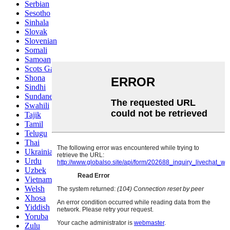
Serbian
Sesotho
Sinhala
Slovak
Slovenian
Somali
Samoan
Scots Gaelic
Shona
Sindhi
Sundanese
Swahili
Tajik
Tamil
Telugu
Thai
Ukrainian
Urdu
Uzbek
Vietnamese
Welsh
Xhosa
Yiddish
Yoruba
Zulu